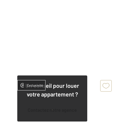
Un conseil pour louer
Exclusivité
votre appartement ?
Contactez notre agence