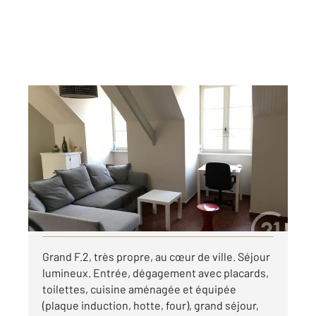
ALENCON 61
2
59 m
, 2 pièces
Ref : 3650
Appartement F2 à louer
495 €
par mois charges comprises
Visiter le site dédié
Grand F.2, très propre, au cœur de ville. Séjour
lumineux. Entrée, dégagement avec placards,
toilettes, cuisine aménagée et équipée
(plaque induction, hotte, four), grand séjour,