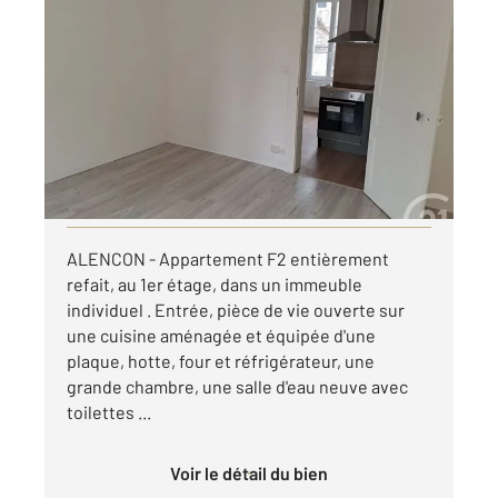
ALENCON 61
2
25,04 m
, 2 pièces
Ref : 3662
Appartement F2 à louer
425 €
par mois charges comprises
Visiter le site dédié
ALENCON - Appartement F2 entièrement
refait, au 1er étage, dans un immeuble
individuel . Entrée, pièce de vie ouverte sur
une cuisine aménagée et équipée d'une
plaque, hotte, four et réfrigérateur, une
grande chambre, une salle d'eau neuve avec
toilettes ...
Voir le détail du bien