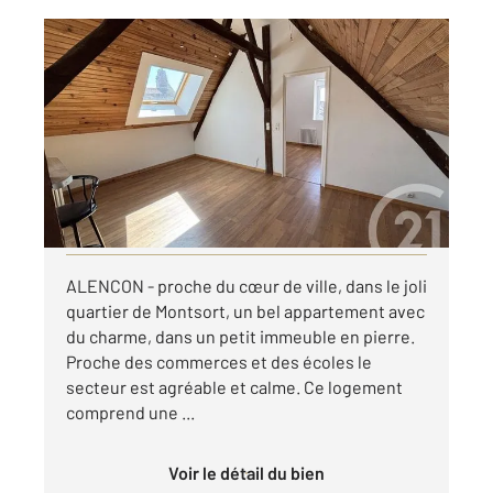
ALENCON 61
2
30,35 m
, 2 pièces
Ref : 3751
Appartement F2 à louer
385 €
par mois charges comprises
Visiter le site dédié
ALENCON - proche du cœur de ville, dans le joli
quartier de Montsort, un bel appartement avec
du charme, dans un petit immeuble en pierre.
Proche des commerces et des écoles le
secteur est agréable et calme. Ce logement
comprend une ...
Voir le détail du bien