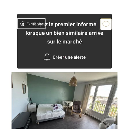
Soyez le premier informé
Exclusivité
lorsque un bien similaire arrive
sur le marché
Créer une alerte
ALENCON 61
2
33,26 m
, 1 pièce
Ref : 3547
Appartement F1 à louer
525 €
par mois charges comprises
Visiter le site dédié