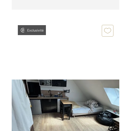
Exclusivité
ALENCON 61
2
14,42 m
, 1 pièce
Ref : 3708
Appartement F1 à louer
405 €
par mois charges comprises