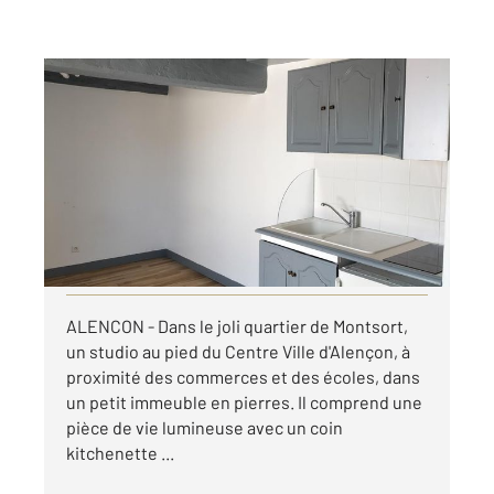
ALENCON 61
2
17 m
, 1 pièce
Ref : 3245
Appartement Studio à louer
275 €
par mois charges comprises
Visiter le site dédié
ALENCON - Dans le joli quartier de Montsort,
un studio au pied du Centre Ville d'Alençon, à
proximité des commerces et des écoles, dans
un petit immeuble en pierres. Il comprend une
pièce de vie lumineuse avec un coin
kitchenette ...