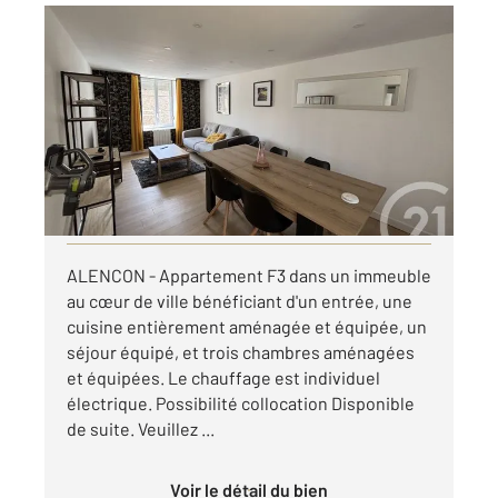
ALENCON 61
2
64,70 m
, 3 pièces
Ref : 3714
Appartement F3 à louer
1 080 €
par mois charges comprises
Visiter le site dédié
ALENCON - Appartement F3 dans un immeuble
au cœur de ville bénéficiant d'un entrée, une
cuisine entièrement aménagée et équipée, un
séjour équipé, et trois chambres aménagées
et équipées. Le chauffage est individuel
électrique. Possibilité collocation Disponible
de suite. Veuillez ...
Voir le détail du bien