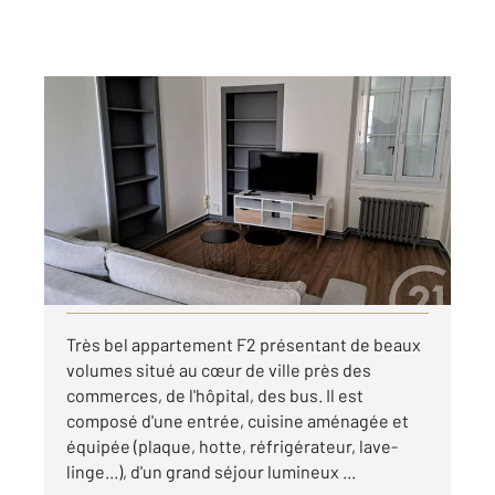
ALENCON 61
2
46,35 m
, 2 pièces
Ref : 3671
Appartement F2 à louer
525 €
par mois charges comprises
Visiter le site dédié
Très bel appartement F2 présentant de beaux
volumes situé au cœur de ville près des
commerces, de l'hôpital, des bus. Il est
composé d'une entrée, cuisine aménagée et
équipée (plaque, hotte, réfrigérateur, lave-
linge...), d'un grand séjour lumineux ...