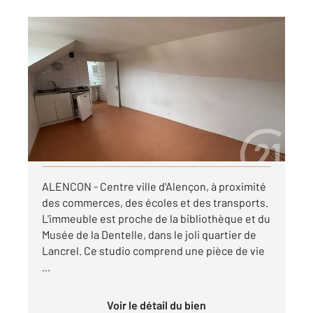
ALENCON 61
2
13,80 m
, 1 pièce
Ref : 3436
Appartement Studio à louer
220 €
par mois charges comprises
Visiter le site dédié
ALENCON - Centre ville d'Alençon, à proximité
des commerces, des écoles et des transports.
L'immeuble est proche de la bibliothèque et du
Musée de la Dentelle, dans le joli quartier de
Lancrel. Ce studio comprend une pièce de vie
...
Voir le détail du bien