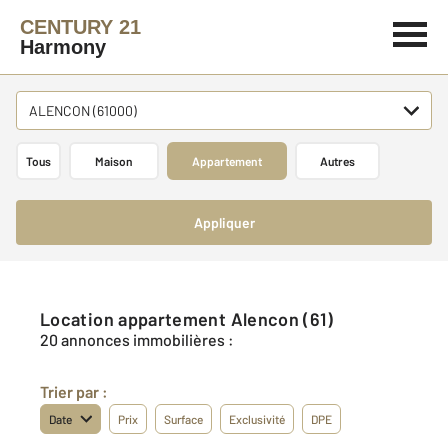
CENTURY 21
Harmony
ALENCON (61000)
Tous
Maison
Appartement
Autres
Appliquer
Location appartement Alencon (61)
20 annonces immobilières :
Trier par :
Date
Prix
Surface
Exclusivité
DPE