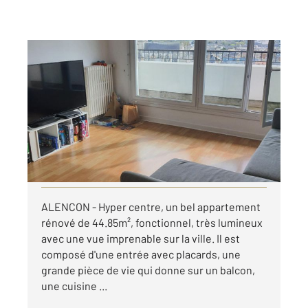
ALENCON 61
2
44,87 m
, 2 pièces
Ref : 3077
Appartement F2 à louer
585 €
par mois charges comprises
Visiter le site dédié
ALENCON - Hyper centre, un bel appartement
rénové de 44.85m², fonctionnel, très lumineux
avec une vue imprenable sur la ville. Il est
composé d'une entrée avec placards, une
grande pièce de vie qui donne sur un balcon,
une cuisine ...