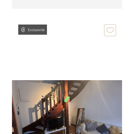
Exclusivité
ALENCON 61
2
28,03 m
, 2 pièces
Ref : 3236
Appartement Duplex à louer
395 €
par mois charges comprises