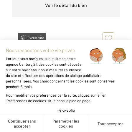
Voir le détail du bien
Exclusivité
ALENCON 61
2
78,39 m
, 4 pièces
Ref : 3683
Appartement F4 à louer
723 €
Créer une alerte