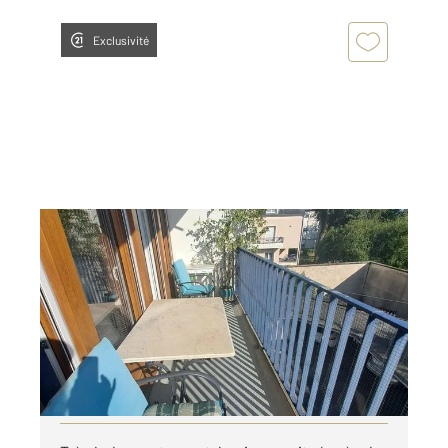
Exclusivité
ALENCON 61
2
72,84 m
, 3 pièces
Ref : 3753
Appartement F3 à louer
775 €
par mois charges comprises
Visiter le site dédié