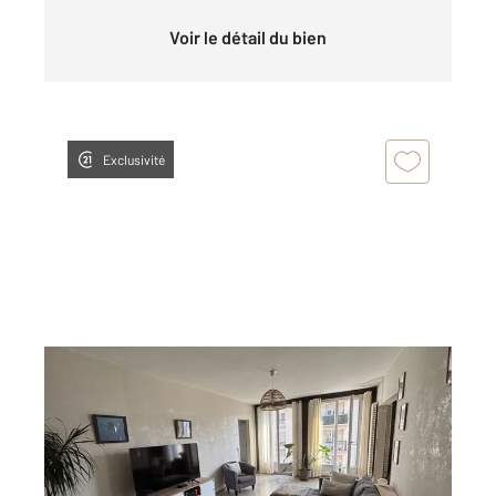
Voir le détail du bien
Exclusivité
ALENCON 61
2
80 m
, 4 pièces
Ref : 3645
Appartement F4 à louer
679 €