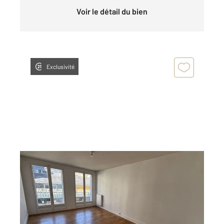
Voir le détail du bien
Exclusivité
ALENCON 61
2
79,93 m
, 4 pièces
Ref : 3207
Appartement F4 à louer
595 €