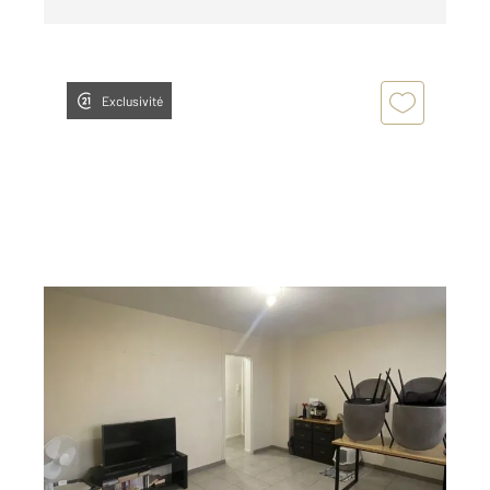
Exclusivité
ALENCON 61
2
58,71 m
, 3 pièces
Ref : 3390
Appartement F3 à louer
616 €
par mois charges comprises
Visiter le site dédié