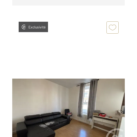
Exclusivité
ALENCON 61
2
20,80 m
, 1 pièce
Ref : 3017
Appartement Studio à louer
275 €
par mois charges comprises
Visiter le site dédié