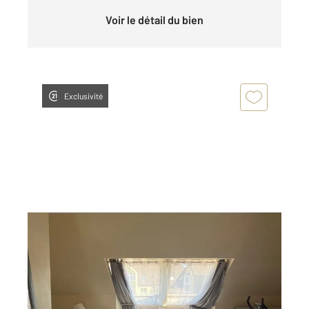
Voir le détail du bien
Exclusivité
ALENCON 61
2
24,60 m
, 1 pièce
Ref : 3312
Appartement F1 à louer
370 €