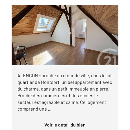
ALENCON 61
2
30,35 m
, 2 pièces
Ref : 3751
Appartement F2 à louer
385 €
par mois charges comprises
Visiter le site dédié
ALENCON - proche du cœur de ville, dans le joli
quartier de Montsort, un bel appartement avec
du charme, dans un petit immeuble en pierre.
Proche des commerces et des écoles le
secteur est agréable et calme. Ce logement
comprend une ...
Voir le détail du bien