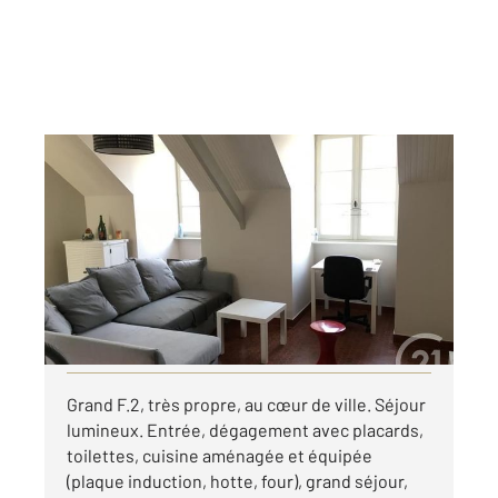
ALENCON 61
2
59 m
, 2 pièces
Ref : 3650
Appartement F2 à louer
495 €
par mois charges comprises
Visiter le site dédié
Grand F.2, très propre, au cœur de ville. Séjour
lumineux. Entrée, dégagement avec placards,
toilettes, cuisine aménagée et équipée
(plaque induction, hotte, four), grand séjour,