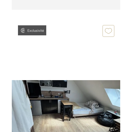
Exclusivité
ALENCON 61
2
14,42 m
, 1 pièce
Ref : 3708
Appartement F1 à louer
405 €
par mois charges comprises