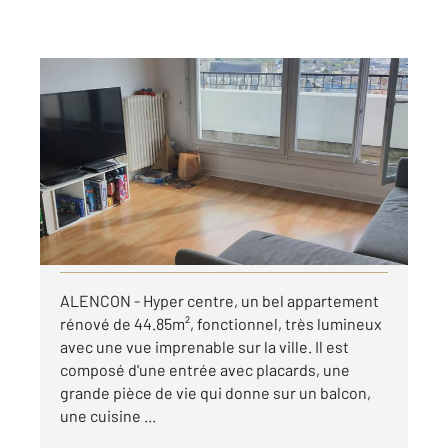
ALENCON 61
2
44,87 m
, 2 pièces
Ref : 3077
Appartement F2 à louer
585 €
par mois charges comprises
Visiter le site dédié
ALENCON - Hyper centre, un bel appartement
rénové de 44.85m², fonctionnel, très lumineux
avec une vue imprenable sur la ville. Il est
composé d'une entrée avec placards, une
grande pièce de vie qui donne sur un balcon,
une cuisine ...