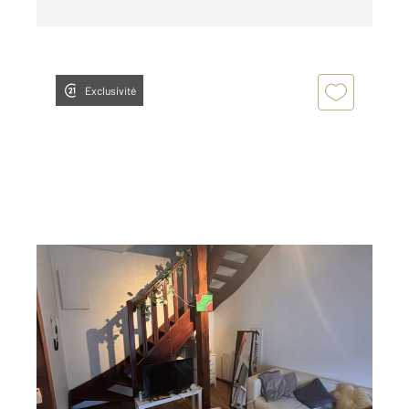
Exclusivité
ALENCON 61
2
28,03 m
, 2 pièces
Ref : 3236
Appartement Duplex à louer
395 €
par mois charges comprises