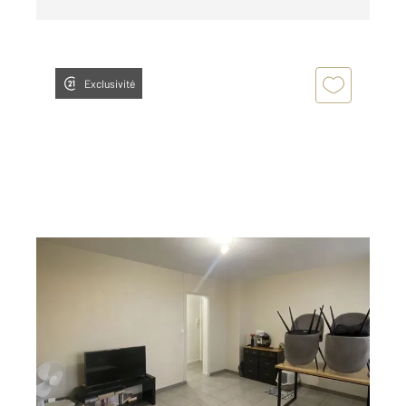
Exclusivité
ALENCON 61
2
58,71 m
, 3 pièces
Ref : 3390
Appartement F3 à louer
616 €
par mois charges comprises
Visiter le site dédié