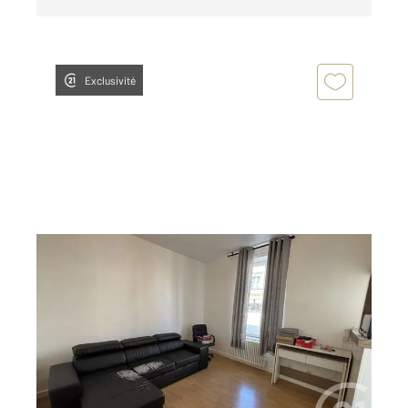
Exclusivité
ALENCON 61
2
20,80 m
, 1 pièce
Ref : 3017
Appartement Studio à louer
275 €
par mois charges comprises
Visiter le site dédié