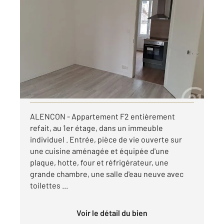
ALENCON 61
2
25,04 m
, 2 pièces
Ref : 3662
Appartement F2 à louer
425 €
par mois charges comprises
Visiter le site dédié
ALENCON - Appartement F2 entièrement
refait, au 1er étage, dans un immeuble
individuel . Entrée, pièce de vie ouverte sur
une cuisine aménagée et équipée d'une
plaque, hotte, four et réfrigérateur, une
grande chambre, une salle d'eau neuve avec
toilettes ...
Voir le détail du bien