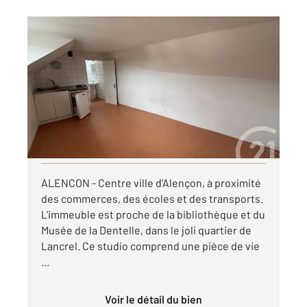
ALENCON 61
2
13,80 m
, 1 pièce
Ref : 3436
Appartement Studio à louer
220 €
par mois charges comprises
Visiter le site dédié
ALENCON - Centre ville d'Alençon, à proximité
des commerces, des écoles et des transports.
L'immeuble est proche de la bibliothèque et du
Musée de la Dentelle, dans le joli quartier de
Lancrel. Ce studio comprend une pièce de vie
...
Voir le détail du bien