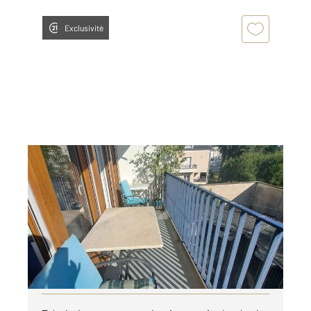
Exclusivité
ALENCON 61
2
72,84 m
, 3 pièces
Ref : 3753
Appartement F3 à louer
775 €
par mois charges comprises
Visiter le site dédié