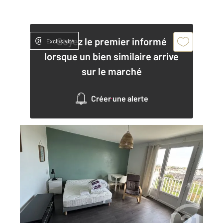
Soyez le premier informé
Exclusivité
lorsque un bien similaire arrive
sur le marché
Créer une alerte
ALENCON 61
2
33,26 m
, 1 pièce
Ref : 3547
Appartement F1 à louer
525 €
par mois charges comprises
Visiter le site dédié