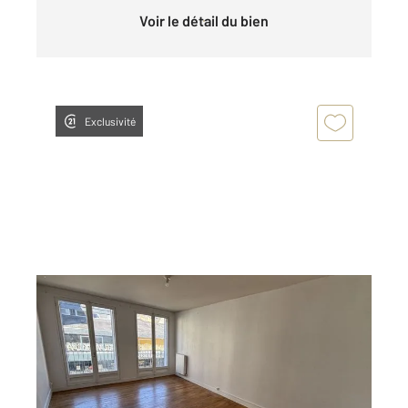
Voir le détail du bien
Exclusivité
ALENCON 61
2
79,93 m
, 4 pièces
Ref : 3207
Appartement F4 à louer
595 €