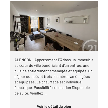
ALENCON 61
2
64,70 m
, 3 pièces
Ref : 3714
Appartement F3 à louer
1 080 €
par mois charges comprises
Visiter le site dédié
ALENCON - Appartement F3 dans un immeuble
au cœur de ville bénéficiant d'un entrée, une
cuisine entièrement aménagée et équipée, un
séjour équipé, et trois chambres aménagées
et équipées. Le chauffage est individuel
électrique. Possibilité collocation Disponible
de suite. Veuillez ...
Voir le détail du bien