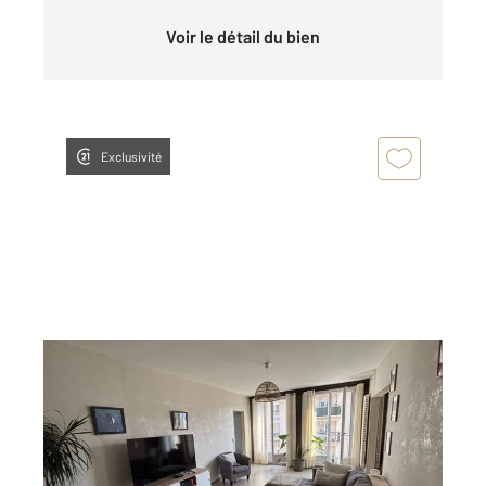
Voir le détail du bien
Exclusivité
ALENCON 61
2
80 m
, 4 pièces
Ref : 3645
Appartement F4 à louer
679 €