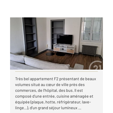
ALENCON 61
2
46,35 m
, 2 pièces
Ref : 3671
Appartement F2 à louer
525 €
par mois charges comprises
Visiter le site dédié
Très bel appartement F2 présentant de beaux
volumes situé au cœur de ville près des
commerces, de l'hôpital, des bus. Il est
composé d'une entrée, cuisine aménagée et
équipée (plaque, hotte, réfrigérateur, lave-
linge...), d'un grand séjour lumineux ...