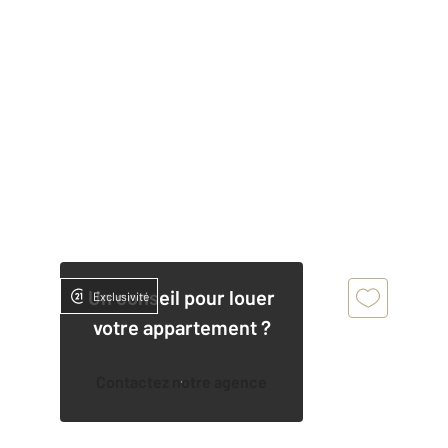
Un conseil pour louer
Exclusivité
votre appartement ?
Contactez notre agence