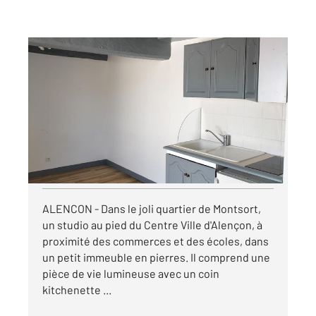
ALENCON 61
2
17 m
, 1 pièce
Ref : 3245
Appartement Studio à louer
275 €
par mois charges comprises
Visiter le site dédié
ALENCON - Dans le joli quartier de Montsort,
un studio au pied du Centre Ville d'Alençon, à
proximité des commerces et des écoles, dans
un petit immeuble en pierres. Il comprend une
pièce de vie lumineuse avec un coin
kitchenette ...