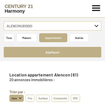
CENTURY 21
Harmony
ALENCON (61000)
Tous
Maison
Appartement
Autres
Appliquer
Location appartement Alencon (61)
20 annonces immobilières :
Trier par :
Date
Prix
Surface
Exclusivité
DPE