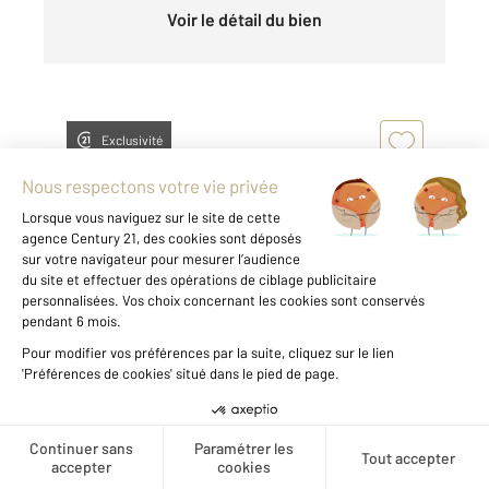
Voir le détail du bien
Exclusivité
ALENCON 61
2
78,39 m
, 4 pièces
Ref : 3683
Appartement F4 à louer
723 €
Créer une alerte