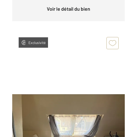
Voir le détail du bien
Exclusivité
ALENCON 61
2
24,60 m
, 1 pièce
Ref : 3312
Appartement F1 à louer
370 €